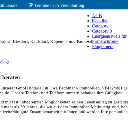
bilien.de
Termine nach Vereinbarung
AGB
blacklist
Category 1
Category 3
Energieausweis für
Firmenchronik
dorf, Biesdorf, Kaulsdorf, Köpenick und Panketal
Flugkamera
elegt
 beraten
e unserer GmbH notariell in Uwe Bachmann Immobilien, YBI GmbH ge
e. Unsere Telefon- und Telefaxnummern behalten ihre Gültigkeit.
 Stadt mit fast unbegrenzten Möglichkeiten seinen Lebensalltag zu gestalte
ch mehr als 30 Jahren, die wir auf dem Immobilien Markt tätig sind, hab
ie weiterhin gute Zusammenarbeit mit Ihnen und werden Ihre persönlich