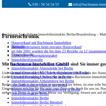
030 / 56 54 54 55
info@bachmann-immo
Bachmann Immobilien | Immobilienmakler Berlin/Brandenburg – Mahls
Firmenchronik
Hausverkauf mit Bachmann Immobilien
Startseite
Herausforderungen beim privaten Hausverkauf
im Jahr 2001 wurden die bis dato 23 Bezirke zu 12 zusammeng
Firmenchronik
Immobilien-Präsentationspaket
Immobilienfotografie
Mit Bachmann Immobilien GmbH sind Sie immer gut
Immobilienmakler Adlershof in Berlin
Immobilienmakler Ahrensfelde bei Berlin
Immobilienmakler Alt-Hohenschönhausen in Berlin
Und das nun schon seit 1992. Am 9. September 2004 wurde der Nam
Immobilienmakler Altglienicke in Berlin
GmbH. Unsere Homepage finden Sie unter www.Bachmann-Immobilien.d
Immobilienmakler Altlandsberg bei Berlin
Berlin, die Stadt in der wir hier in unserem Kiez leben, ist eine tolle
Immobilienmakler Basdorf bei Berlin
Unternehmen möchte für Sie sein, was diese tolle Stadt für uns ist. Na
Immobilienmakler Baumschulenweg in Berlin
stehen wir Ihnen in gewohnter Weise zur Verfügung, freuen uns auf d
Immobilienmakler Berlin
Immobilienmakler Berlin
Immobilienmakler Berlin Biesdorf