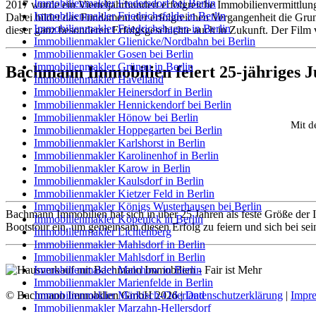
Immobilienmakler Fredersdorf bei Berlin
2017 wurde ein Vierteljahrhundert erfolgreiche Immobilienvermittlu
Immobilienmakler Friedrichsfelde in Berlin
Dabei bildet das Fundament der erfolgreichen Vergangenheit die Grun
Immobilienmakler Friedrichshagen in Berlin
dieser ganz besonderen Erfolgsgeschichte auch in Zukunft. Der Film
Immobilienmakler Glienicke/Nordbahn bei Berlin
Immobilienmakler Gosen bei Berlin
Immobilienmakler Grünau in Berlin
Bachmann Immobilien feiert 25-jähriges 
Immobilienmakler Havelland
Immobilienmakler Heinersdorf in Berlin
Immobilienmakler Hennickendorf bei Berlin
Immobilienmakler Hönow bei Berlin
Mit d
Immobilienmakler Hoppegarten bei Berlin
Immobilienmakler Karlshorst in Berlin
Immobilienmakler Karolinenhof in Berlin
Immobilienmakler Karow in Berlin
Immobilienmakler Kaulsdorf in Berlin
Immobilienmakler Kietzer Feld in Berlin
Immobilienmakler Königs Wusterhausen bei Berlin
Bachmann Immobilien hat sich in über 25 Jahren als feste Größe der
Immobilienmakler Köpenick in Berlin
Bootstour ein, um gemeinsam diesen Erfolg zu feiern und sich bei se
Immobilienmakler Lichtenberg
Immobilienmakler Mahlsdorf in Berlin
Immobilienmakler Mahlsdorf in Berlin
Immobilienmakler Malchow in Berlin
Immobilienmakler Marienfelde in Berlin
© Bachmann Immobilien GmbH 2026 |
Datenschutzerklärung
|
Impr
Immobilienmakler Märkisch-Oderland
Immobilienmakler Marzahn-Hellersdorf