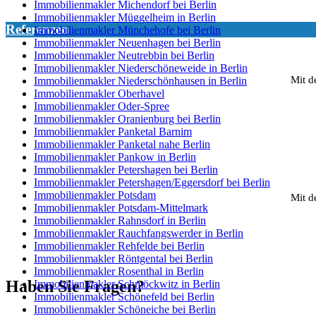
Immobilienmakler Michendorf bei Berlin
Immobilienmakler Müggelheim in Berlin
Referenzen
Immobilienmakler Münchehofe bei Berlin
Immobilienmakler Neuenhagen bei Berlin
Immobilienmakler Neutrebbin bei Berlin
Immobilienmakler Niederschöneweide in Berlin
Mit d
Immobilienmakler Niederschönhausen in Berlin
Immobilienmakler Oberhavel
Immobilienmakler Oder-Spree
Immobilienmakler Oranienburg bei Berlin
Immobilienmakler Panketal Barnim
Immobilienmakler Panketal nahe Berlin
Immobilienmakler Pankow in Berlin
Immobilienmakler Petershagen bei Berlin
Immobilienmakler Petershagen/Eggersdorf bei Berlin
Immobilienmakler Potsdam
Mit d
Immobilienmakler Potsdam-Mittelmark
Immobilienmakler Rahnsdorf in Berlin
Immobilienmakler Rauchfangswerder in Berlin
Immobilienmakler Rehfelde bei Berlin
Immobilienmakler Röntgental bei Berlin
Immobilienmakler Rosenthal in Berlin
Haben Sie Fragen?
Immobilienmakler Schmöckwitz in Berlin
Immobilienmakler Schönefeld bei Berlin
Immobilienmakler Schöneiche bei Berlin