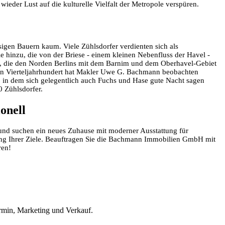
ieder Lust auf die kulturelle Vielfalt der Metropole verspüren.
sigen Bauern kaum. Viele Zühlsdorfer verdienten sich als
 hinzu, die von der Briese - einem kleinen Nebenfluss der Havel -
t, die den Norden Berlins mit dem Barnim und dem Oberhavel-Gebiet
tzten Vierteljahrhundert hat Makler Uwe G. Bachmann beobachten
f, in dem sich gelegentlich auch Fuchs und Hase gute Nacht sagen
0 Zühlsdorfer.
onell
 und suchen ein neues Zuhause mit moderner Ausstattung für
ung Ihrer Ziele. Beauftragen Sie die Bachmann Immobilien GmbH mit
ren!