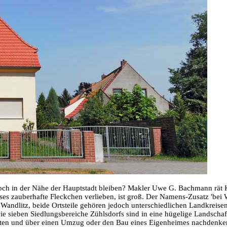
ch in der Nähe der Hauptstadt bleiben? Makler Uwe G. Bachmann rät 
es zauberhafte Fleckchen verlieben, ist groß. Der Namens-Zusatz 'bei Wand
andlitz, beide Ortsteile gehören jedoch unterschiedlichen Landkreisen 
 sieben Siedlungsbereiche Zühlsdorfs sind in eine hügelige Landschaft
möchten und über einen Umzug oder den Bau eines Eigenheimes nachdenk