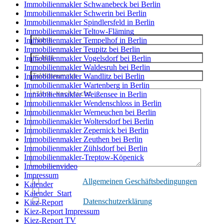
Immobilienmakler Schwanebeck bei Berlin
Immobilienmakler Schwerin bei Berlin
Immobilienmakler Spindlersfeld in Berlin
Immobilienmakler Teltow-Fläming
Immobilienmakler Tempelhof in Berlin
Immobilienmakler Teupitz bei Berlin
Immobilienmakler Vogelsdorf bei Berlin
Immobilienmakler Waldesruh bei Berlin
Immobilienmakler Wandlitz bei Berlin
Immobilienmakler Wartenberg in Berlin
Immobilienmakler Weißensee in Berlin
Immobilienmakler Wendenschloss in Berlin
Immobilienmakler Werneuchen bei Berlin
Immobilienmakler Woltersdorf bei Berlin
Immobilienmakler Zepernick bei Berlin
Immobilienmakler Zeuthen bei Berlin
Immobilienmakler Zühlsdorf bei Berlin
Immobilienmakler-Treptow-Köpenick
Immobilienvideo
Impressum
Ich habe die
Allgemeinen Geschäftsbedingungen
gelesen 
Kalender
Ich bin ein
Roboter
und verbreite nur Spam.
Kalender_Start
Ich habe die
Datenschutzerklärung
zur Kenntnis genommen
Kiez-Report
verarbeitet werden. Mir ist bekannt, dass ich diese Einwil
Kiez-Report Impressum
Kiez-Report TV