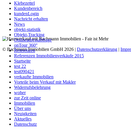
Klebezettel
Kundenbereich
kundenLogin
Nachricht erhalten
News
objekt-statistik
Objekt-Tracking
Onlineadressabfrage
onTour 360°
© Bachmann Immobilien GmbH 2026 |
Datenschutzerklärung
|
Impr
Referenzen
Referenzen Immobilienverkäufe 2015
Startseite
test 22
test090421
verkaufte Immobilien
Vorteile beim Verkauf mit Makler
Widerrufsbelehrung
woher
zur Zeit online
Immobilien
Über uns
Neuigkeiten
Aktuelles
Datenschutz