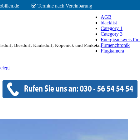
bilien.de
Termine nach Vereinbarung
AGB
blacklist
Category 1
Category 3
Energieausweis für
Firmenchronik
dorf, Biesdorf, Kaulsdorf, Köpenick und Panketal
Flugkamera
elegt