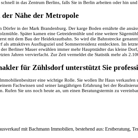
ll in das Zentrum Berlins, falls Sie in Berlin arbeiten oder hin und w
in der Nähe der Metropole
en Dörfer in der Mark Brandenburg. Der karge Boden ernährte die ansäs
Holzmühle. Später kamen eine Getreidemühle und eine weitere Sägemühle
erst mit dem Bau der Heidekrautbahn. So wird die Bahnstrecke genann
orf als attraktives Ausflugsziel und Sommerresidenz entdeckten. Im le
Fall der Berliner Mauer erwählen immer mehr Hauptstädter das kleine Dor
ten Jahren vervierfacht. Zur Zeit vermeldet die Statistik mehr als 2.10
ler für Zühlsdorf unterstützt Sie professi
mmobilienbesitzer eine wichtige Rolle. Sie wollen Ihr Haus verkaufen
einem Fachwissen und seiner langjährigen Erfahrung bei der Realisier
n. Rufen Sie uns noch heute an, um einen Beratungstermin zu vereinba