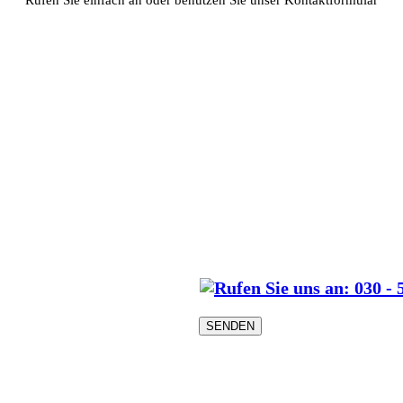
Hohe Kaufpreise 
Persönliche Beratung
Modernste Verkaufstechn
Jahrzehntelange Erfahru
Marktkenntnis
und akzeptiert.
 und willige ein, dass meine personenbezogenen Daten aus dem Konta
ligung jederzeit per Post oder E-Mail an info@bachmann-immobilien.de