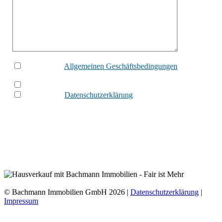
Ich habe die
Allgemeinen Geschäftsbedingungen
gelesen und
akzeptiert.
Ich bin ein
Roboter
und verbreite nur Spam.
Ich habe die
Datenschutzerklärung
zur Kenntnis genommen
und willige ein, dass meine personenbezogenen Daten aus dem
Kontaktformular zur Bearbeitung meiner Anfrage elektronisch
verarbeitet werden. Mir ist bekannt, dass ich diese Einwilligung
jederzeit per Post oder E-Mail an info@bachmann-immobilien.de
ohne Angabe von Gründen widerrufen kann.
© Bachmann Immobilien GmbH 2026 |
Datenschutzerklärung
|
Impressum