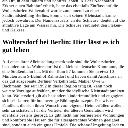
ein Ort, in dem Bauern und Schiffer lebten. Als der Nachbarort
Erkner einen Bahnhof erhielt, hatte das ebenfalls Einfluss auf die
Woltersdorfer. Woltersdorf wurde zunehmend zu einer
Stadtrandsiedlung Berlins, konnte sich seinen Kleinstadtcharme
jedoch bewahren. Der Namenszusatz 'an der Schleuse' deutet auf die
attraktive Lage am Wasser hin. Die Schleuse verbindet den Flaken-
und Kalksee.
Woltersdorf bei Berlin: Hier lässt es ich
gut leben
Auf eines ihrer Alleinstellungsmerkmale sind die Woltersdorfer
besonders stolz. Woltersdorf ist die kleinste deutsche Kommune, die
eine Straßenbahn hat. Mit der Tram 87 kommen Sie in etwa 10
Minuten zum S-Bahnhof Rahnsdorf und haben damit Anschluss an
das gut ausgebaute Berliner Verkehrsnetz. Makler Uwe G.
Bachmann, der seit 1992 in dieser Region tätig ist, kann noch
weitere Vorzüge aufzählen, mit der die idyllische Kleinstadt punkten
kann. Woltersdorf gilt als besonders kinderfreundlich und engagiert
sich seit Jahren für hochwertige Bildungskonzepte. Das wissen
Familien, die sich ihren Wunsch vom eigenen Heim erfüllen wollen,
sehr zu schätzen. Für die Vertreter der älteren Generation wird
ebenfalls bestens gesorgt. Es gibt nicht nur barrierefreie Wohnungen
und komfortable Häuser, die für altersgerechtes Wohnen geeignet
sind, sondern auch ein gutes Umfeld. Die schöne Umgebung lädt zu