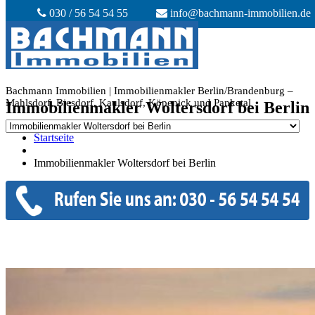
030 / 56 54 54 55
info@bachmann-immobilien.de
Bachmann Immobilien | Immobilienmakler Berlin/Brandenburg –
Mahlsdorf, Biesdorf, Kaulsdorf, Köpenick und Panketal
Immobilienmakler Woltersdorf bei Berlin
Startseite
Immobilienmakler Woltersdorf bei Berlin