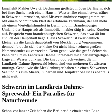
Empfiehlt Makler Uwe G. Bachmann großstadtmüden Berlinern, sich
bei ihrer Suche nach einem Haus in Wassernähe einmal etwas näher
in Schwerin umzusehen, sind Missverständnisse vorprogrammiert.
Mit einem Schmunzeln klärt der erfahrene Fachmann, der seit mehr
als einem Vierteljahrhundert in Berlin und im Brandenburger
Umland der Hauptstadt als Immobilienmakler tätig ist, seine Kunden
auf. Er spricht vom brandenburgischen Schwerin, das etwa 40 km
südlich der Hauptstadt liegt. Dieses Schwerin ist zwar deutlich
kleiner als die Landeshauptstadt von Mecklenburg Vorpommern,
dennoch braucht sich der kleine Ort nicht hinter seinem großen
Namensbruder zu verstecken: Denn genau wie das große Schwerin
kann der Ort im Landkreis Dahme Spreewald mit einer einzigartigen
Lage am Wasser punkten. Die knapp 800 Schweriner, die im
Landkreis Dahme-Spreewald leben, sind von mehreren Gewässern
umringt. Genau wie die Mecklenburger haben sie einen Schweriner
See und bis zum Mielitz, Silbernen und Teupitzer See ist es ebenfalls
nicht weit.
Schwerin im Landkreis Dahme-
Spreewald: Ein Paradies für
Naturfreunde
Schon vor langer Zeit haben die Berliner die einzigartige Lage