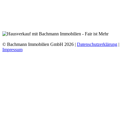
verarbeitet werden. Mir ist bekannt, dass ich diese Einwilligung
jederzeit per Post oder E-Mail an info@bachmann-immobilien.de
ohne Angabe von Gründen widerrufen kann.
© Bachmann Immobilien GmbH 2026 |
Datenschutzerklärung
|
Impressum