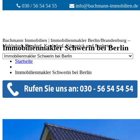
030 / 56 54 54 55
info@bachmann-immobilien.de
Bachmann Immobilien | Immobilienmakler Berlin/Brandenburg –
Mahlsdorf, Biesdorf, Kaulsdorf, Köpenick und Panketal
Immobilienmakler Schwerin bei Berlin
Startseite
Immobilienmakler Schwerin bei Berlin