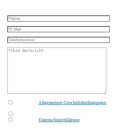
Ich habe die
Allgemeinen Geschäftsbedingungen
gelesen und
akzeptiert.
Ich bin ein
Roboter
und verbreite nur Spam.
Ich habe die
Datenschutzerklärung
zur Kenntnis genommen
und willige ein, dass meine personenbezogenen Daten aus dem
Kontaktformular zur Bearbeitung meiner Anfrage elektronisch