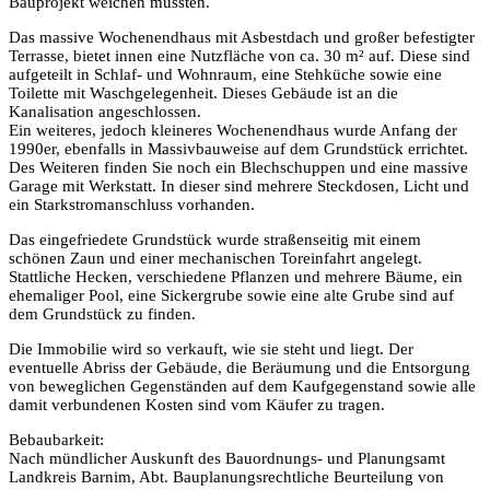
Bauprojekt weichen müssten.
Das massive Wochenendhaus mit Asbestdach und großer befestigter
Terrasse, bietet innen eine Nutzfläche von ca. 30 m² auf. Diese sind
aufgeteilt in Schlaf- und Wohnraum, eine Stehküche sowie eine
Toilette mit Waschgelegenheit. Dieses Gebäude ist an die
Kanalisation angeschlossen.
Ein weiteres, jedoch kleineres Wochenendhaus wurde Anfang der
1990er, ebenfalls in Massivbauweise auf dem Grundstück errichtet.
Des Weiteren finden Sie noch ein Blechschuppen und eine massive
Garage mit Werkstatt. In dieser sind mehrere Steckdosen, Licht und
ein Starkstromanschluss vorhanden.
Das eingefriedete Grundstück wurde straßenseitig mit einem
schönen Zaun und einer mechanischen Toreinfahrt angelegt.
Stattliche Hecken, verschiedene Pflanzen und mehrere Bäume, ein
ehemaliger Pool, eine Sickergrube sowie eine alte Grube sind auf
dem Grundstück zu finden.
Die Immobilie wird so verkauft, wie sie steht und liegt. Der
eventuelle Abriss der Gebäude, die Beräumung und die Entsorgung
von beweglichen Gegenständen auf dem Kaufgegenstand sowie alle
damit verbundenen Kosten sind vom Käufer zu tragen.
Bebaubarkeit:
Nach mündlicher Auskunft des Bauordnungs- und Planungsamt
Landkreis Barnim, Abt. Bauplanungsrechtliche Beurteilung von