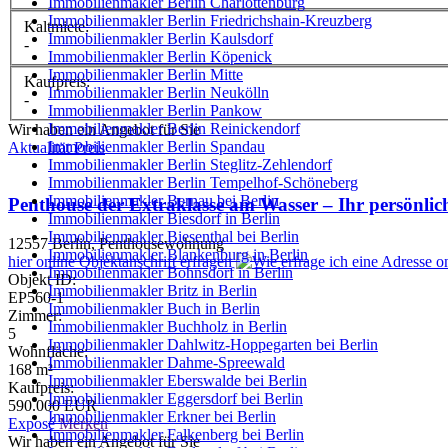
Immobilienmakler Berlin Charlottenburg
Immobilienmakler Berlin Friedrichshain-Kreuzberg
Kaltmiete:
Immobilienmakler Berlin Kaulsdorf
-
Immobilienmakler Berlin Köpenick
Immobilienmakler Berlin Mitte
Kaufpreis:
Immobilienmakler Berlin Neukölln
-
Immobilienmakler Berlin Pankow
Immobilienmakler Berlin Reinickendorf
Wir haben ein Angebot für Sie
Immobilienmakler Berlin Spandau
Aktualität
Preis
Immobilienmakler Berlin Steglitz-Zehlendorf
Immobilienmakler Berlin Tempelhof-Schöneberg
Immobilienmakler Bernau bei Berlin
Penthouse der Extraklasse am Wasser – Ihr persönli
Immobilienmakler Biesdorf in Berlin
Immobilienmakler Biesenthal bei Berlin
12557 Berlin, Penthousewohnung
Immobilienmakler Blankenburg in Berlin
hier
online Objektanschrift erfragen
Immobilienmakler Bohnsdorf in Berlin
Objekt ID:
Immobilienmakler Britz in Berlin
EP560-1
Immobilienmakler Buch in Berlin
Zimmer:
Immobilienmakler Buchholz in Berlin
5
Immobilienmakler Dahlwitz-Hoppegarten bei Berlin
Wohnfläche:
Immobilienmakler Dahme-Spreewald
168 m²
Immobilienmakler Eberswalde bei Berlin
Kaufpreis:
Immobilienmakler Eggersdorf bei Berlin
590.000 EUR
Immobilienmakler Erkner bei Berlin
Exposé
Merken
Immobilienmakler Falkenberg bei Berlin
Wir haben ein Angebot für Sie