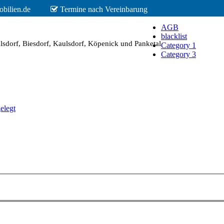
bilien.de
Termine nach Vereinbarung
AGB
blacklist
dorf, Biesdorf, Kaulsdorf, Köpenick und Panketal
Category 1
Category 3
elegt