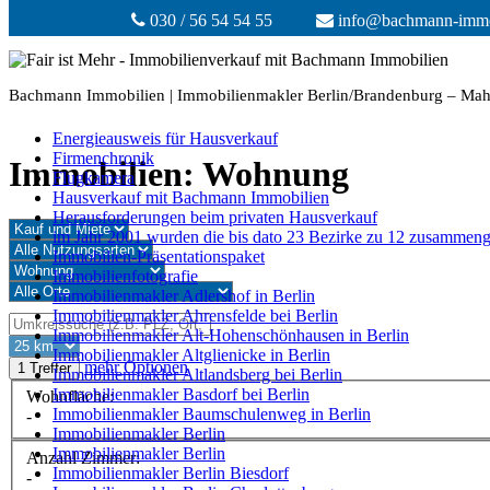
030 / 56 54 54 55
info@bachmann-immo
Bachmann Immobilien | Immobilienmakler Berlin/Brandenburg – Mahls
Energieausweis für Hausverkauf
Firmenchronik
Immobilien: Wohnung
Flugkamera
Hausverkauf mit Bachmann Immobilien
Herausforderungen beim privaten Hausverkauf
im Jahr 2001 wurden die bis dato 23 Bezirke zu 12 zusammeng
Immobilien-Präsentationspaket
Immobilienfotografie
Immobilienmakler Adlershof in Berlin
Immobilienmakler Ahrensfelde bei Berlin
Immobilienmakler Alt-Hohenschönhausen in Berlin
Immobilienmakler Altglienicke in Berlin
mehr Optionen
1 Treffer
Immobilienmakler Altlandsberg bei Berlin
Immobilienmakler Basdorf bei Berlin
Wohnfläche:
Immobilienmakler Baumschulenweg in Berlin
-
Immobilienmakler Berlin
Immobilienmakler Berlin
Anzahl Zimmer:
Immobilienmakler Berlin Biesdorf
-