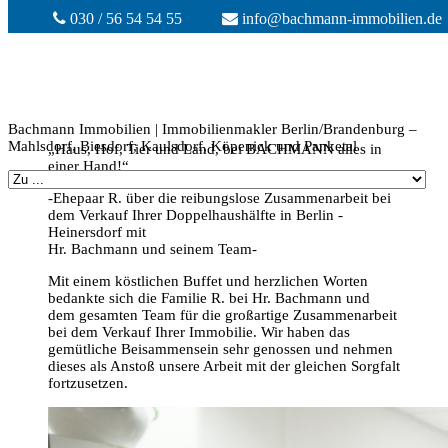
030 / 56 54 54 55
info@bachmann-immobilien.de
Bachmann Immobilien | Immobilienmakler Berlin/Brandenburg –
Mahlsdorf, Biesdorf, Kaulsdorf, Köpenick und Panketal
„Haus, Hof, Tier und Land, bei BACHMANN alles in
einer Hand!“
-Ehepaar R. über die reibungslose Zusammenarbeit bei
dem Verkauf Ihrer Doppelhaushälfte in Berlin -
Heinersdorf mit
Hr. Bachmann und seinem Team-
Mit einem köstlichen Buffet und herzlichen Worten
bedankte sich die Familie R. bei Hr. Bachmann und
dem gesamten Team für die großartige Zusammenarbeit
bei dem Verkauf Ihrer Immobilie. Wir haben das
gemütliche Beisammensein sehr genossen und nehmen
dieses als Anstoß unsere Arbeit mit der gleichen Sorgfalt
fortzusetzen.