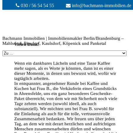
030 / 56 54 54 55
info@bachmann-immobilien.de
Bachmann Immobilien | Immobilienmakler Berlin/Brandenburg –
Mahlsdorf, Biesdorf, Kaulsdorf, Köpenick und Panketal
Vielen Dank!
Wenn ein dankbares Lächeln und eine Tasse Kaffee
mehr sagen, als es Worte je könnten, dann ist es einer
dieser Momente, in denen uns bewusst wird, wofür wir
tagtäglich arbeiten.
In entspannter, angenehmer Runde bei Kaffee und
Kuchen hat Frau B., die Verkäuferin eines Grundstücks
in Ahrensfelde, uns ein ganz besonderes Geschenke-
Paket überreicht, von dem wir mit Sicherheit noch viele
Tage zehren werden (sowohl ideell, als auch
substanziell). Wir möchten uns bei Frau B. sowohl für
die Einladung als auch für die tolle, vertrauensvolle
Zusammenarbeit bedanken. Wir freuen uns über jeden
Tag, an dem wir mit derart herzlichen und aufrichtigen
Menschen zusammenarbeiten dürfen und wünschen