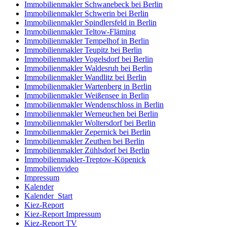
Immobilienmakler Schwanebeck bei Berlin
Immobilienmakler Schwerin bei Berlin
Immobilienmakler Spindlersfeld in Berlin
Immobilienmakler Teltow-Fläming
Immobilienmakler Tempelhof in Berlin
Immobilienmakler Teupitz bei Berlin
Immobilienmakler Vogelsdorf bei Berlin
Immobilienmakler Waldesruh bei Berlin
Immobilienmakler Wandlitz bei Berlin
Immobilienmakler Wartenberg in Berlin
Immobilienmakler Weißensee in Berlin
Immobilienmakler Wendenschloss in Berlin
Immobilienmakler Werneuchen bei Berlin
Immobilienmakler Woltersdorf bei Berlin
Immobilienmakler Zepernick bei Berlin
Immobilienmakler Zeuthen bei Berlin
Immobilienmakler Zühlsdorf bei Berlin
Immobilienmakler-Treptow-Köpenick
Immobilienvideo
Impressum
Kalender
Kalender_Start
Kiez-Report
Kiez-Report Impressum
Kiez-Report TV