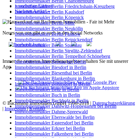
Immobilienmakler Berlin Charlottenburg
« vorherige Eintrag
Immobilienmakler Berlin Friedrichshain-Kreuzberg
Nächster Artikel »
Immobilienmakler Berlin Kaulsdorf
Immobilienmakler Berlin Köpenick
Immobilienmakler Berlin Mitte
Immobilienmakler Berlin Neukölln
Neues von uns gibt es auch in den Social Networks
Immobilienmakler Berlin Pankow
Immobilienmakler Berlin Reinickendorf
Immobilienmakler Berlin Spandau
Immobilienmakler Berlin Steglitz-Zehlendorf
Immobilienmakler Berlin Tempelhof-Schöneberg
Immer die neuesten Immobilienangebote erhalten Sie mit unserer
Immobilienmakler Bernau bei Berlin
App
Immobilienmakler Biesdorf in Berlin
Immobilienmakler Biesenthal bei Berlin
Immobilienmakler Blankenburg in Berlin
Immobilienmakler Bohnsdorf in Berlin
Immobilienmakler Britz in Berlin
Immobilienmakler Buch in Berlin
Immobilienmakler Buchholz in Berlin
© Bachmann Immobilien GmbH 1998-2018 |
Datenschutzerklärung
Immobilienmakler Dahlwitz-Hoppegarten bei Berlin
|
Impressum
|
Kontakt
Immobilienmakler Dahme-Spreewald
Immobilienmakler Eberswalde bei Berlin
Immobilienmakler Eggersdorf bei Berlin
Immobilienmakler Erkner bei Berlin
Immobilienmakler Falkenberg bei Berlin